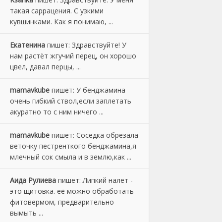
такая саррацения. С узкими
кувшинками. Как я понимаю, ...
Екатенина
пишет:
Здравствуйте! У
нам растёт жгучий перец, он хорошо
цвел, давал перцы, ...
mamavkube
пишет:
У бенджамина
очень гибкий ствол,если заплетать
акуратно то с ним ничего ...
mamavkube
пишет:
Соседка обрезала
веточку пестренткого бенджамина,я
млечный сок смыла и в землю,как ...
Аида Рулиева
пишет:
Липкий налет -
это щитовка. её можно обработать
фитовермом, предварительно
вымыть ...