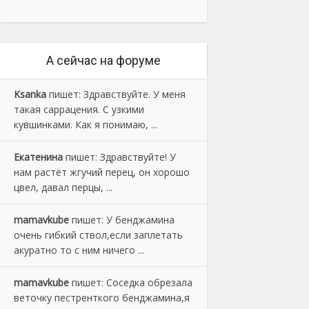
А сейчас на форуме
Ksanka
пишет:
Здравствуйте. У меня
такая саррацения. С узкими
кувшинками. Как я понимаю, ...
Екатенина
пишет:
Здравствуйте! У
нам растёт жгучий перец, он хорошо
цвел, давал перцы, ...
mamavkube
пишет:
У бенджамина
очень гибкий ствол,если заплетать
акуратно то с ним ничего ...
mamavkube
пишет:
Соседка обрезала
веточку пестренткого бенджамина,я