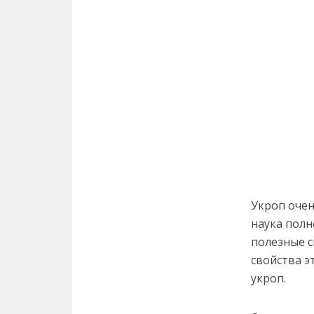
Укроп очен
наука полн
полезные с
свойства э
укроп.