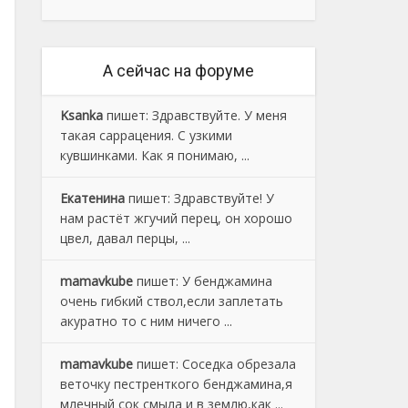
А сейчас на форуме
Ksanka
пишет:
Здравствуйте. У меня
такая саррацения. С узкими
кувшинками. Как я понимаю, ...
Екатенина
пишет:
Здравствуйте! У
нам растёт жгучий перец, он хорошо
цвел, давал перцы, ...
mamavkube
пишет:
У бенджамина
очень гибкий ствол,если заплетать
акуратно то с ним ничего ...
mamavkube
пишет:
Соседка обрезала
веточку пестренткого бенджамина,я
млечный сок смыла и в землю,как ...