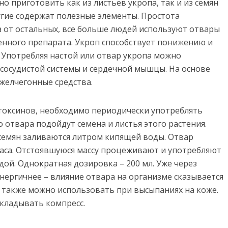
о приготовить как из листьев укропа, так и из семян
ругие содержат полезные элементы. Простота
 от остальных, все больше людей используют отвары
венного препарата.
Укроп способствует понижению и
 Употребляя настой или отвар укропа можно
сосудистой системы и сердечной мышцы. На основе
желчегонные средства.
токсинов, необходимо периодически употреблять
о отвара подойдут семена и листья этого растения.
 семян заливаются литром кипящей воды. Отвар
аса. Отстоявшуюся массу процеживают и употребляют
дой. Однократная дозировка – 200 мл. Уже через
нергичнее – влияние отвара на организме сказывается
 также можно использовать при высыпаниях на коже.
икладывать компресс.