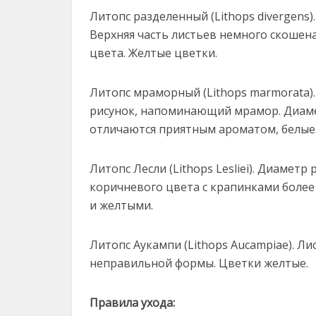
Литопс разделенный (Lithops divergens)
Верхняя часть листьев немного скошена
цвета. Желтые цветки.
Литопс мраморный (Lithops marmorata)
рисунок, напоминающий мрамор. Диамет
отличаются приятным ароматом, белые
Литопс Лесли (Lithops Lesliei). Диамет
коричневого цвета с крапинками более 
и желтыми.
Литопс Аукампи (Lithops Aucampiae). Л
неправильной формы. Цветки желтые.
Правила ухода: