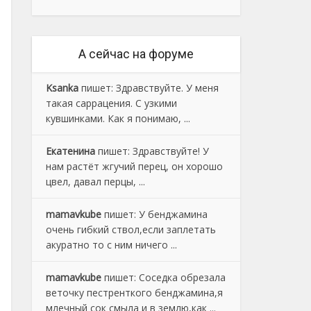
А сейчас на форуме
Ksanka
пишет:
Здравствуйте. У меня
такая саррацения. С узкими
кувшинками. Как я понимаю, ...
Екатенина
пишет:
Здравствуйте! У
нам растёт жгучий перец, он хорошо
цвел, давал перцы, ...
mamavkube
пишет:
У бенджамина
очень гибкий ствол,если заплетать
акуратно то с ним ничего ...
mamavkube
пишет:
Соседка обрезала
веточку пестренткого бенджамина,я
млечный сок смыла и в землю,как ...