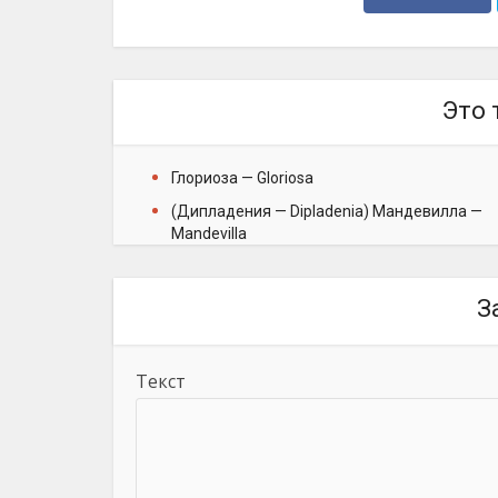
Это 
Глориоза — Gloriosa
(Дипладения — Dipladenia) Мандевилла —
Mandevilla
З
Текст