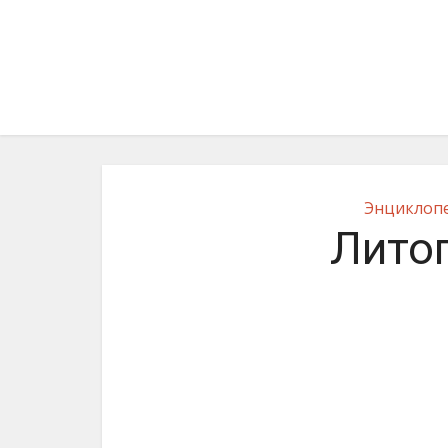
Энциклопе
Литоп