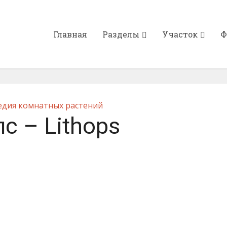
Главная
Разделы
Участок
Ф
дия комнатных растений
с – Lithops