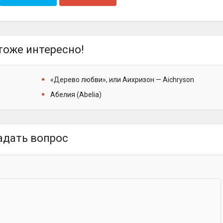
тоже интересно!
«Дерево любви», или Аихризон — Aichryson
Абелия (Abelia)
адать вопрос